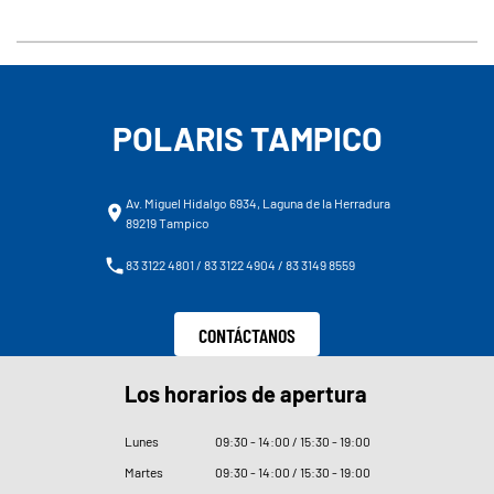
POLARIS TAMPICO
Av. Miguel Hidalgo 6934, Laguna de la Herradura
89219 Tampico
83 3122 4801 / 83 3122 4904 / 83 3149 8559
CONTÁCTANOS
Los horarios de apertura
Lunes
09
:
30 - 14
:
00 / 15
:
30 - 19
:
00
Martes
09
:
30 - 14
:
00 / 15
:
30 - 19
:
00