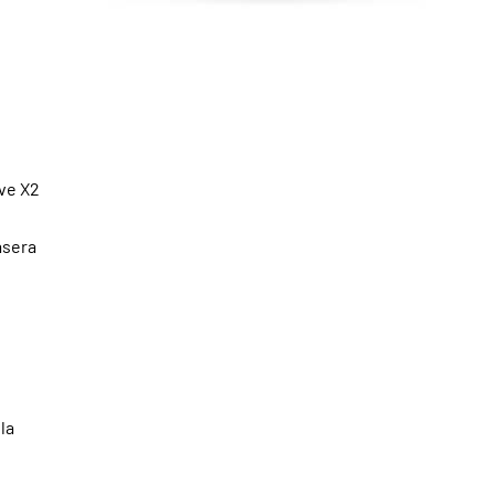
ve X2
asera
la