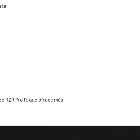
nce
 de RZR Pro R, que ofrece más