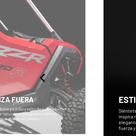
EST
IZA FUERA
ble pestillo y sello de puerta evitan
Siéntete
 naturaleza arroja en tu camino.
inspira 
parable en el camino.
elegante
fuerza y