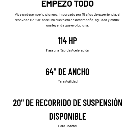
EMPEZÓ TODO
Vive un desempeño pionero. Impulsado por 15 años de experiencia, el
renovado RZR XP abre una nueva era de desempeño, agilidad y estilo:
una leyenda que evoluciona.
114 HP
Para una Rápida Aceleración
64" DE ANCHO
Para Agilidad
20" DE RECORRIDO DE SUSPENSIÓN
DISPONIBLE
Para Control